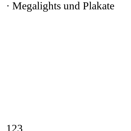
· Megalights und Plakate
1
2
3