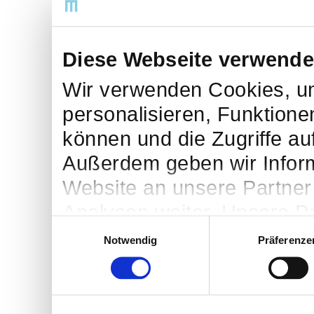
Diese Webseite verwende
Wir verwenden Cookies, um
personalisieren, Funktione
können und die Zugriffe au
Außerdem geben wir Infor
Website an unsere Partner
Analysen weiter. Unsere Pa
Einwilligungsauswahl
möglicherweise mit weiter
Notwendig
Präferenze
bereitgestellt haben oder 
Dienste gesammelt haben. 
Cookies, wenn Sie unsere 