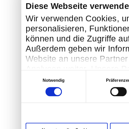
Diese Webseite verwende
Wir verwenden Cookies, um
personalisieren, Funktione
können und die Zugriffe au
Außerdem geben wir Infor
Website an unsere Partner
Analysen weiter. Unsere Pa
Einwilligungsauswahl
möglicherweise mit weiter
Notwendig
Präferenze
bereitgestellt haben oder 
Dienste gesammelt haben. 
Cookies, wenn Sie unsere 