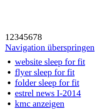
1
2
3
4
5
6
7
8
Navigation überspringen
website sleep for fit
flyer sleep for fit
folder sleep for fit
estrel news I-2014
kmc anzeigen