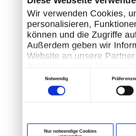
Diese Webseite verwende
Wir verwenden Cookies, um
personalisieren, Funktione
können und die Zugriffe au
Außerdem geben wir Infor
Website an unsere Partner
Analysen weiter. Unsere Pa
Einwilligungsauswahl
möglicherweise mit weiter
Notwendig
Präferenze
bereitgestellt haben oder 
Dienste gesammelt haben. 
Cookies, wenn Sie unsere 
Nur notwendige Cookies